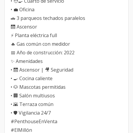
• 🧑‍🍳 Cuarto de servicio
• 💼 Oficina
🚗 3 parqueos techados paralelos
🛗 Ascensor
⚡ Planta eléctrica full
🔥 Gas común con medidor
📅 Año de construcción: 2022
✨ Amenidades
• 🛗 Ascensor | 🎥 Seguridad
• 🍳 Cocina caliente
• 🐶 Mascotas permitidas
• 🏢 Salón multiusos
• 🌇 Terraza común
• 🛡️ Vigilancia 24/7
#PenthouseEnVenta
#ElMillón