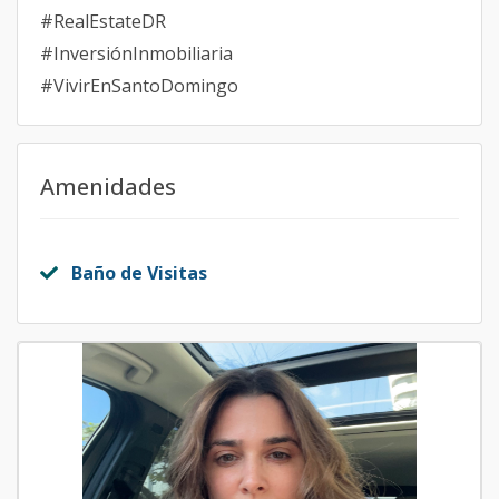
#RealEstateDR
#InversiónInmobiliaria
#VivirEnSantoDomingo
Amenidades
Baño de Visitas